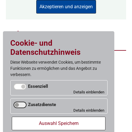
Akzeptieren und anzeigen
Zum Bestand
Cookie- und
Datenschutzhinweis
Diese Webseite verwendet Cookies, um bestimmte
Funktionen zu ermöglichen und das Angebot zu
Baugelast
verbessern.
Gemeinnützige Wohnungs­baugenossenschaft eG
Weißenburgstraße 15
Essenziell
50670 Köln
Für den Betrieb der Website notwendige Cookies.
Telefon 0221-973153-0
Zusatzdienste
Telefax 0221-973153-19
Cookie-Status
info@baugelast.de
Es werden Drittanbieterdienste von Google Maps
Speicherung der Cookie-Auswahl.
zur Darstellung von zusätzlichen Inhalten
Auswahl Speichern
IMPRESSUM
genutzt.
Speicherdauer:
Dieses Cookie bleibt für