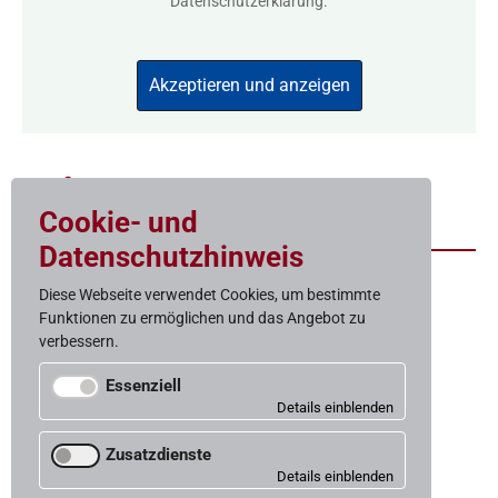
Datenschutzerklärung
.
Akzeptieren und anzeigen
Zum Bestand
Cookie- und
Datenschutzhinweis
Diese Webseite verwendet Cookies, um bestimmte
Funktionen zu ermöglichen und das Angebot zu
Baugelast
verbessern.
Gemeinnützige Wohnungs­baugenossenschaft eG
Weißenburgstraße 15
Essenziell
50670 Köln
Für den Betrieb der Website notwendige Cookies.
Telefon 0221-973153-0
Zusatzdienste
Telefax 0221-973153-19
Cookie-Status
info@baugelast.de